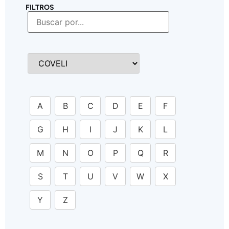
FILTROS
A
B
C
D
E
F
G
H
I
J
K
L
M
N
O
P
Q
R
S
T
U
V
W
X
Y
Z