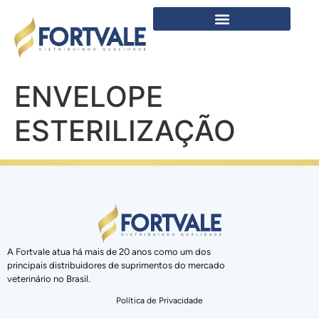
ENVELOPE
ESTERILIZAÇÃO
A Fortvale atua há mais de 20 anos como um dos
principais distribuidores de suprimentos do mercado
veterinário no Brasil.
Política de Privacidade